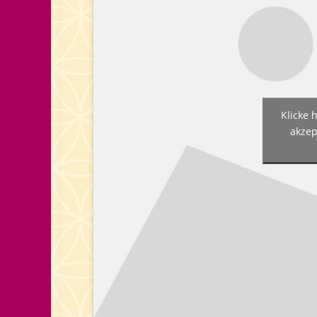
Klicke 
akzep