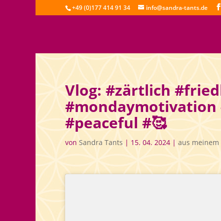
+49 (0)177 414 91 34
info@sandra-tants.de
Vlog: #zärtlich #fri
#mondaymotivation #
#peaceful #🥰
von
Sandra Tants
|
15. 04. 2024
|
aus meinem 