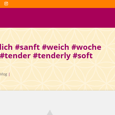
edlich #sanft #weich #woche
tender #tenderly #soft
Vlog
|