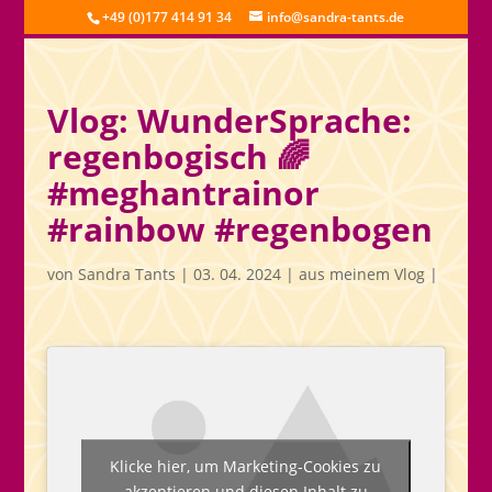
+49 (0)177 414 91 34
info@sandra-tants.de
Vlog: WunderSprache:
regenbogisch 🌈
#meghantrainor
#rainbow #regenbogen
von
Sandra Tants
|
03. 04. 2024
|
aus meinem Vlog
|
Klicke hier, um Marketing-Cookies zu
akzeptieren und diesen Inhalt zu