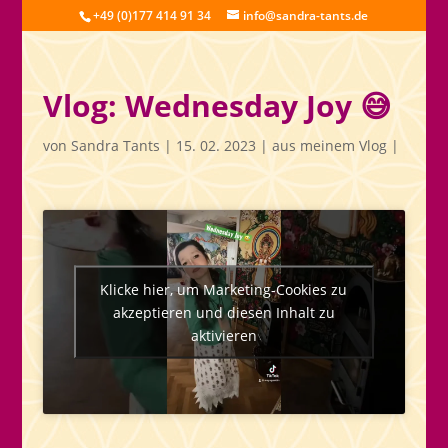
+49 (0)177 414 91 34
info@sandra-tants.de
Vlog: Wednesday Joy 😅
von
Sandra Tants
|
15. 02. 2023
|
aus meinem Vlog
|
Klicke hier, um Marketing-Cookies zu
akzeptieren und diesen Inhalt zu
aktivieren