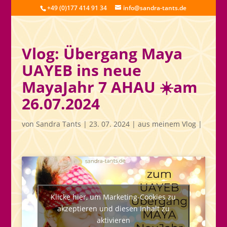
+49 (0)177 414 91 34
info@sandra-tants.de
Vlog: Übergang Maya
UAYEB ins neue
MayaJahr 7 AHAU ☀️am
26.07.2024
von
Sandra Tants
|
23. 07. 2024
|
aus meinem Vlog
|
Klicke hier, um Marketing-Cookies zu
akzeptieren und diesen Inhalt zu
aktivieren