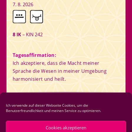
7. 8. 2026
8 IK
– KIN 242
Tagesaffirmation:
Ich akzeptiere, dass die Macht meiner
Sprache die Wesen in meiner Umgebung
harmonisiert und heilt.
Newsletter
Ich verwende auf dieser Webseite Cookies, um die
Benutzerfreundlichkeit und meinen Service zu optimieren.
Newsletter abonnieren
Cookies akzeptieren