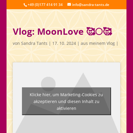
+49 (0)177 414 91 34
info@sandra-tants.de
Vlog: MoonLove 🥰🌕🥰
von
Sandra Tants
|
17. 10. 2024
|
aus meinem Vlog
|
Klicke hier, um Marketing-Cookies zu
akzeptieren und diesen Inhalt zu
aktivieren