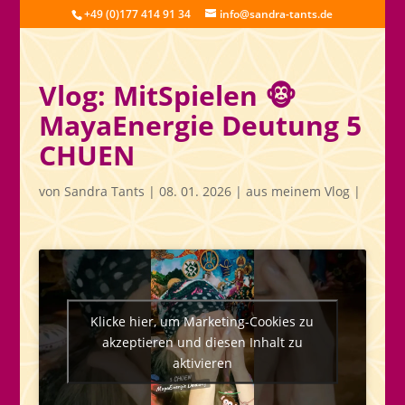
+49 (0)177 414 91 34
info@sandra-tants.de
Vlog: MitSpielen 🐵
MayaEnergie Deutung 5
CHUEN
von
Sandra Tants
|
08. 01. 2026
|
aus meinem Vlog
|
Klicke hier, um Marketing-Cookies zu
akzeptieren und diesen Inhalt zu
aktivieren