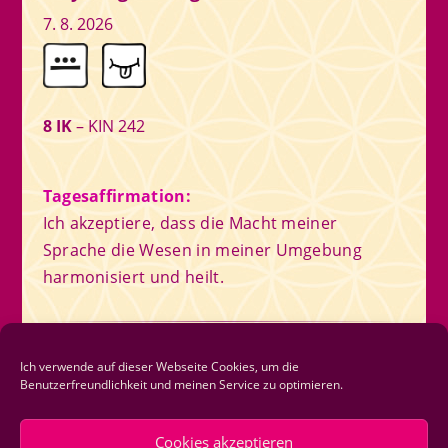
7. 8. 2026
8 IK
– KIN 242
Tagesaffirmation:
Ich akzeptiere, dass die Macht meiner
Sprache die Wesen in meiner Umgebung
harmonisiert und heilt.
Newsletter
Ich verwende auf dieser Webseite Cookies, um die
Benutzerfreundlichkeit und meinen Service zu optimieren.
Newsletter abonnieren
Cookies akzeptieren