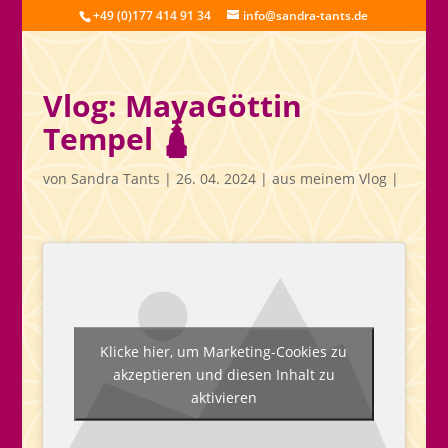
+49 (0)177 414 91 34
info@sandra-tants.de
Vlog: MayaGöttin
Tempel 🛕
von
Sandra Tants
|
26. 04. 2024
|
aus meinem Vlog
|
Klicke hier, um Marketing-Cookies zu
akzeptieren und diesen Inhalt zu
aktivieren