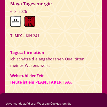
Maya Tagesenergie
6. 8. 2026
7 IMIX
– KIN 241
Tagesaffirmation:
Ich schätze die angeborenen Qualitäten
meines Wesens wert.
Webstuhl der Zeit
Heute ist ein
PLANETARER TAG.
Newsletter
Ich verwende auf dieser Webseite Cookies, um die