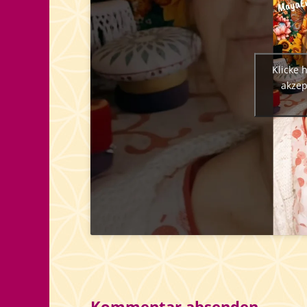
Klicke 
akzep
Kommentar absenden