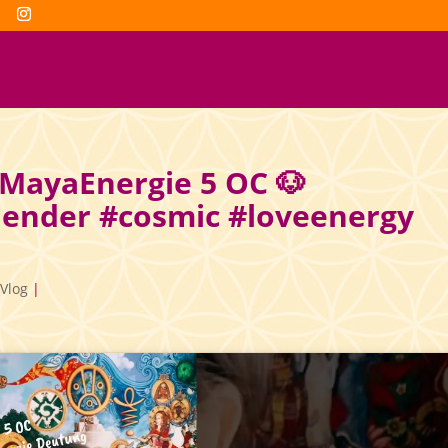
 MayaEnergie 5 OC 🐶
ender #cosmic #loveenergy
Vlog
|