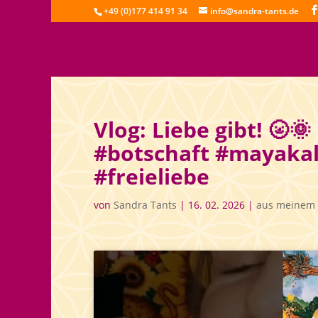
+49 (0)177 414 91 34
info@sandra-tants.de
Vlog: Liebe gibt! 🌝
#botschaft #mayakal
#freieliebe
von
Sandra Tants
|
16. 02. 2026
|
aus meinem 