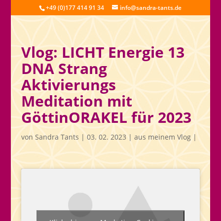
+49 (0)177 414 91 34
info@sandra-tants.de
Vlog: LICHT Energie 13
DNA Strang
Aktivierungs
Meditation mit
GöttinORAKEL für 2023
von
Sandra Tants
|
03. 02. 2023
|
aus meinem Vlog
|