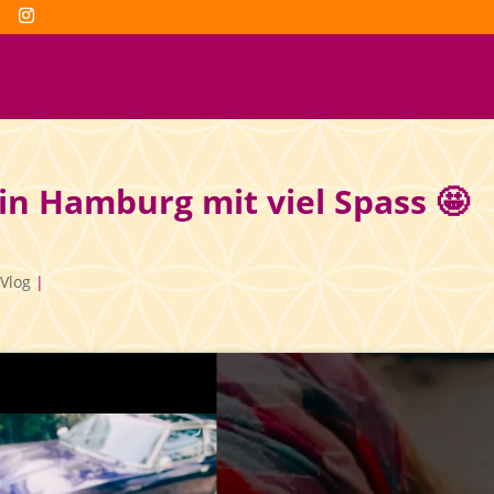
n Hamburg mit viel Spass 🤩
Vlog
|