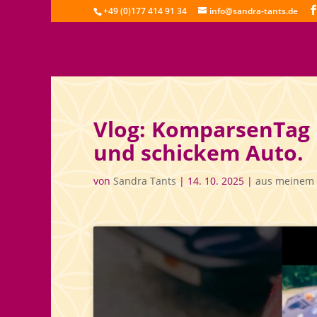
+49 (0)177 414 91 34
info@sandra-tants.de
Vlog: KomparsenTag i
und schickem Auto.
von
Sandra Tants
|
14. 10. 2025
|
aus meinem 