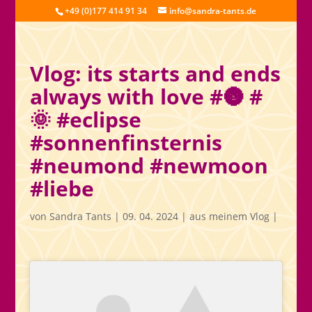
+49 (0)177 414 91 34
info@sandra-tants.de
Vlog: its starts and ends
always with love #🌚 #
🌞 #eclipse
#sonnenfinsternis
#neumond #newmoon
#liebe
von
Sandra Tants
|
09. 04. 2024
|
aus meinem Vlog
|