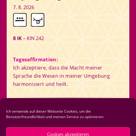
7. 8. 2026
8 IK
– KIN 242
Tagesaffirmation:
Ich akzeptiere, dass die Macht meiner
Sprache die Wesen in meiner Umgebung
harmonisiert und heilt.
Newsletter
Ich verwende auf dieser Webseite Cookies, um die
Benutzerfreundlichkeit und meinen Service zu optimieren.
Newsletter abonnieren
Cookies akzeptieren