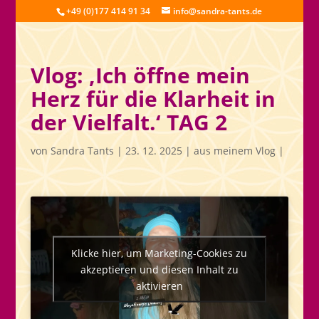
+49 (0)177 414 91 34
info@sandra-tants.de
Vlog: ‚Ich öffne mein
Herz für die Klarheit in
der Vielfalt.‘ TAG 2
von
Sandra Tants
|
23. 12. 2025
|
aus meinem Vlog
|
Klicke hier, um Marketing-Cookies zu
akzeptieren und diesen Inhalt zu
aktivieren