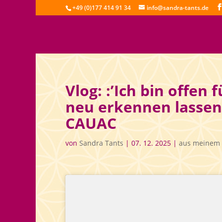
+49 (0)177 414 91 34
info@sandra-tants.de
Vlog: :’Ich bin offen
neu erkennen lassen
CAUAC
von
Sandra Tants
|
07. 12. 2025
|
aus meinem 