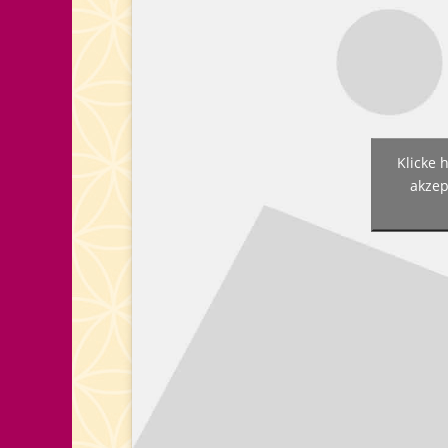
Klicke 
akzep