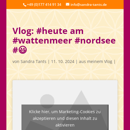
+49 (0)177 414 91 34
info@sandra-tants.de
Vlog: #heute am
#wattenmeer #nordsee
#😃
von
Sandra Tants
|
11. 10. 2024
|
aus meinem Vlog
|
Klicke hier, um Marketing-Cookies zu
akzeptieren und diesen Inhalt zu
aktivieren