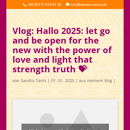
+49 (0)177 414 91 34
info@sandra-tants.de
Vlog: Hallo 2025: let go
and be open for the
new with the power of
love and light that
strength truth 💝
von
Sandra Tants
|
01. 01. 2025
|
aus meinem Vlog
|