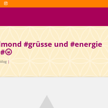
llmond #grüsse und #energie
 #🌝
Vlog
|