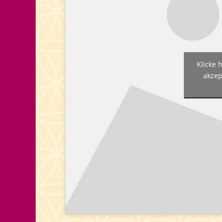
Klicke 
akzep