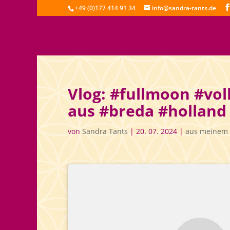
+49 (0)177 414 91 34
info@sandra-tants.de
Vlog: #fullmoon #vo
aus #breda #holland
von
Sandra Tants
|
20. 07. 2024
|
aus meinem 