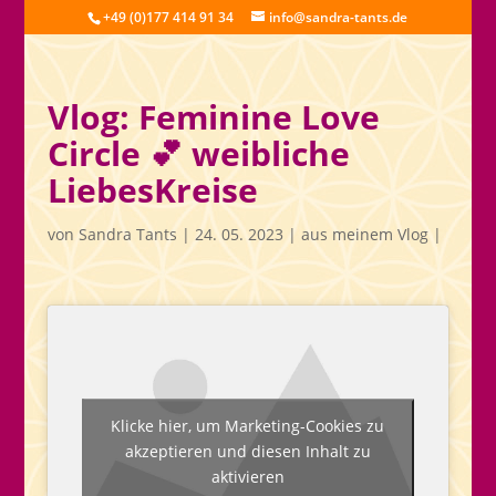
+49 (0)177 414 91 34
info@sandra-tants.de
Vlog: Feminine Love
Circle 💕 weibliche
LiebesKreise
von
Sandra Tants
|
24. 05. 2023
|
aus meinem Vlog
|
Klicke hier, um Marketing-Cookies zu
akzeptieren und diesen Inhalt zu
aktivieren