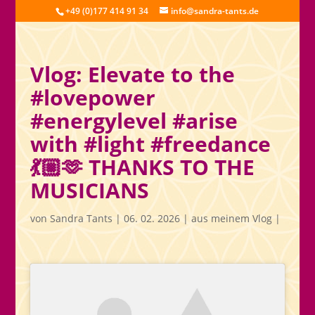
+49 (0)177 414 91 34
info@sandra-tants.de
Vlog: Elevate to the
#lovepower
#energylevel #arise
with #light #freedance
💃🏼🫶 THANKS TO THE
MUSICIANS
von
Sandra Tants
|
06. 02. 2026
|
aus meinem Vlog
|