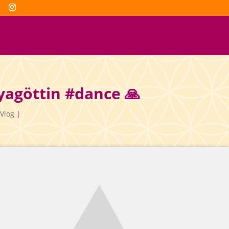
yagöttin #dance 🙏
Vlog
|