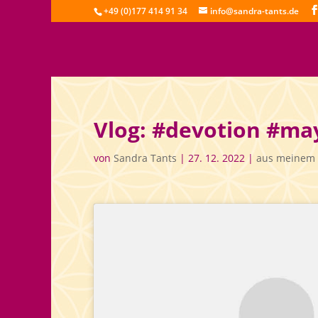
+49 (0)177 414 91 34
info@sandra-tants.de
Vlog: #devotion #ma
von
Sandra Tants
|
27. 12. 2022
|
aus meinem 