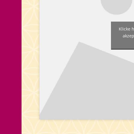
Klicke 
akzep