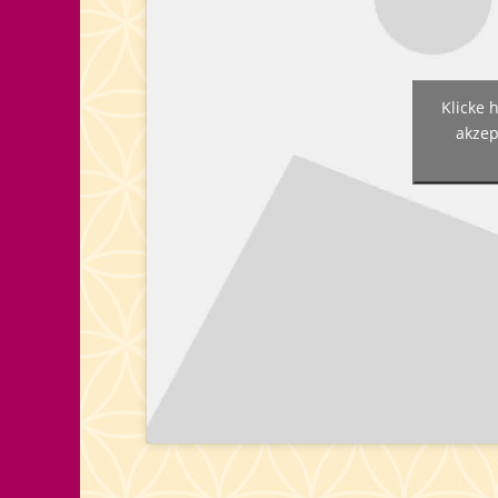
Klicke 
akzep