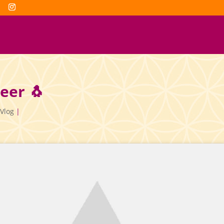
eer 🐧
Vlog
|