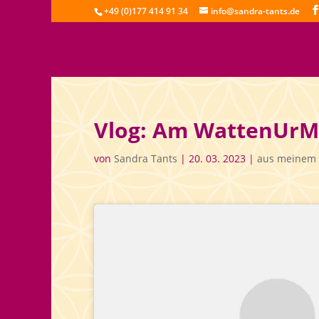
+49 (0)177 414 91 34
info@sandra-tants.de
Vlog: Am WattenUrM
von
Sandra Tants
|
20. 03. 2023
|
aus meinem 