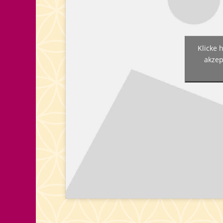
Klicke 
akzep