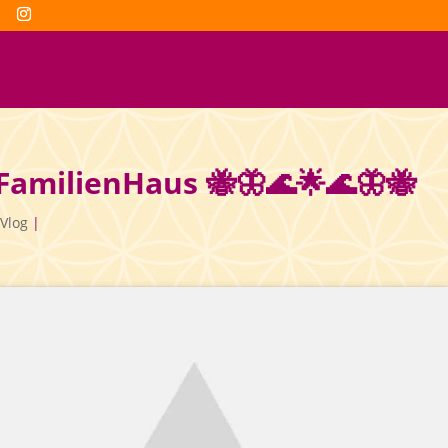
FamilienHaus 🐝🦋🌊🌟🌊🦋🐝
Vlog
|