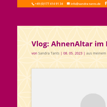
+49 (0)177 414 91 34
info@sandra-tants.de
Vlog: AhnenAltar im 
von
Sandra Tants
|
08. 05. 2023
|
aus meinem 