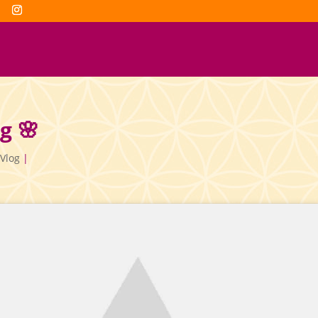
g 🌸
Vlog
|