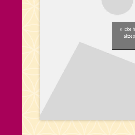
Klicke 
akzep