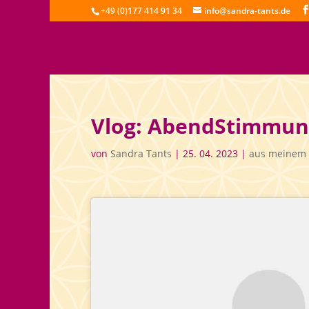
+49 (0)177 414 91 34
info@sandra-tants.de
Vlog: AbendStimmun
von
Sandra Tants
|
25. 04. 2023
|
aus meinem 