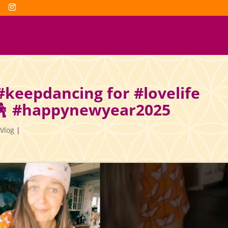
 #keepdancing for #lovelife
🕺 #happynewyear2025
Vlog
|