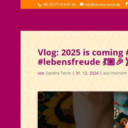
+49 (0)177 414 91 34
info@sandra-tants.de
Vlog: 2025 is coming
#lebensfreude 💃🏼
von
Sandra Tants
|
31. 12. 2024
|
aus meinem 