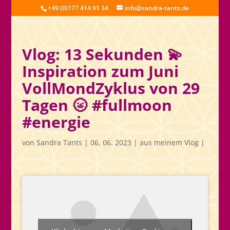
+49 (0)177 414 91 34
info@sandra-tants.de
Vlog: 13 Sekunden 💫
Inspiration zum Juni
VollMondZyklus von 29
Tagen 🌝 #fullmoon
#energie
von
Sandra Tants
|
06. 06. 2023
|
aus meinem Vlog
|