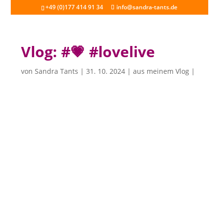
+49 (0)177 414 91 34
info@sandra-tants.de
Vlog: #💗 #lovelive
von
Sandra Tants
|
31. 10. 2024
|
aus meinem Vlog
|