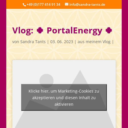
+49 (0)177 414 91 34
info@sandra-tants.de
Vlog: 🍀 PortalEnergy 🍀
von
Sandra Tants
|
03. 06. 2023
|
aus meinem Vlog
|
Klicke hier, um Marketing-Cookies zu
akzeptieren und diesen Inhalt zu
aktivieren