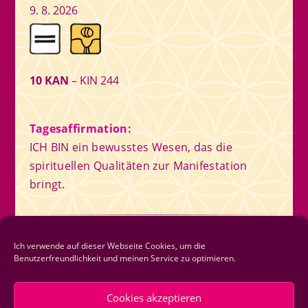
9. 8. 2026
10 KAN
– KIN 244
Tagesaffirmation:
ICH BIN ein bewusstes Wesen, das die
spirituellen Qualitäten zur Manifestation
bringt.
Newsletter
Ich verwende auf dieser Webseite Cookies, um die
Benutzerfreundlichkeit und meinen Service zu optimieren.
Newsletter abonnieren
Cookies akzeptieren