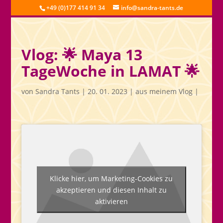
+49 (0)177 414 91 34
info@sandra-tants.de
Vlog: 🌟 Maya 13
TageWoche in LAMAT 🌟
von
Sandra Tants
|
20. 01. 2023
|
aus meinem Vlog
|
Klicke hier, um Marketing-Cookies zu
akzeptieren und diesen Inhalt zu
aktivieren