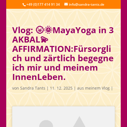
+49 (0)177 414 91 34
info@sandra-tants.de
Vlog: 🌝🌞MayaYoga in 3
AKBAL💫
AFFIRMATION:Fürsorgli
ch und zärtlich begegne
ich mir und meinem
InnenLeben.
von
Sandra Tants
|
11. 12. 2025
|
aus meinem Vlog
|