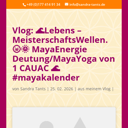
+49 (0)177 414 91 34
info@sandra-tants.de
Vlog: 🌊Lebens –
MeisterschaftsWellen.
🌝🌞 MayaEnergie
Deutung/MayaYoga von
1 CAUAC 🌊
#mayakalender
von
Sandra Tants
|
25. 02. 2026
|
aus meinem Vlog
|