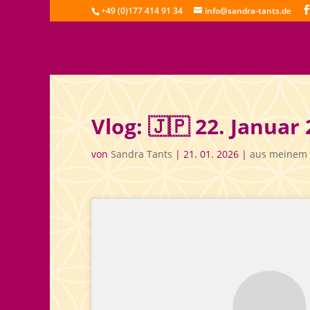
+49 (0)177 414 91 34
info@sandra-tants.de
Vlog: 🇯🇵 22. Januar
von
Sandra Tants
|
21. 01. 2026
|
aus meinem 