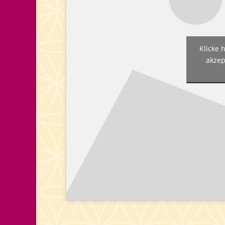
Klicke 
akzep