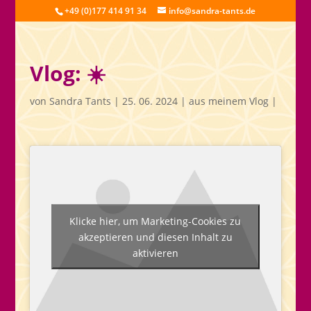
+49 (0)177 414 91 34
info@sandra-tants.de
Vlog: ☀️
von
Sandra Tants
|
25. 06. 2024
|
aus meinem Vlog
|
Klicke hier, um Marketing-Cookies zu
akzeptieren und diesen Inhalt zu
aktivieren