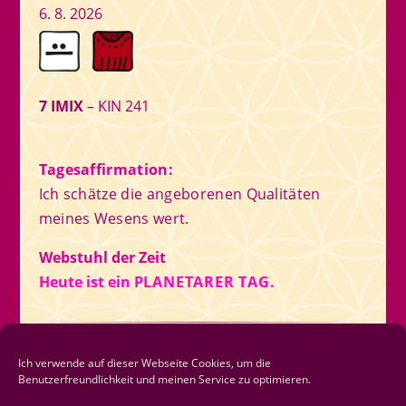
6. 8. 2026
7 IMIX
– KIN 241
Tagesaffirmation:
Ich schätze die angeborenen Qualitäten
meines Wesens wert.
Webstuhl der Zeit
Heute ist ein
PLANETARER TAG.
Newsletter
Ich verwende auf dieser Webseite Cookies, um die
Benutzerfreundlichkeit und meinen Service zu optimieren.
Newsletter abonnieren