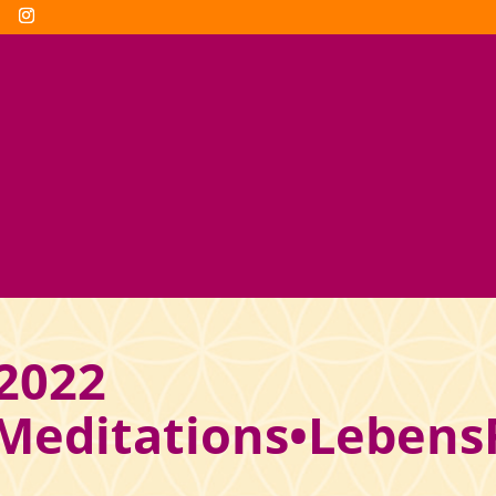
2022
•Meditations•Lebens